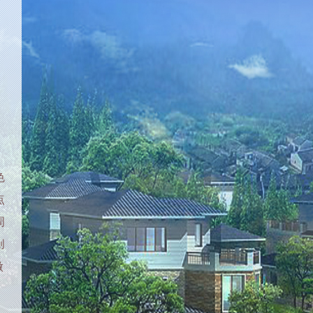
色
点
周
创
做