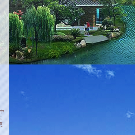
中
主
更